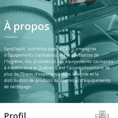
Brosses et manches
Cendriers
À propos
Chariots et manutention
Distributrices et supports
Grattoirs, moutons et racloirs pour vitres/planchers
SaniDépôt, autrefois appelé CES (Compagnie
Guenilles et éponges
d’Équipements Sanitaires), est le spécialiste de
l'hygiène, des produits et des équipements sanitaires
Hygiène personnelle
à travers tout le Québec. C’est l'accomplissement de
Microfibres et linges divers
plus de 70 ans d'expérience dans la vente et la
distribution de produits sanitaires et d'équipements
Poubelles
de nettoyage.
Seaux, essoreuses
Tampons, porte-tampons et manches
Tapis
Profil