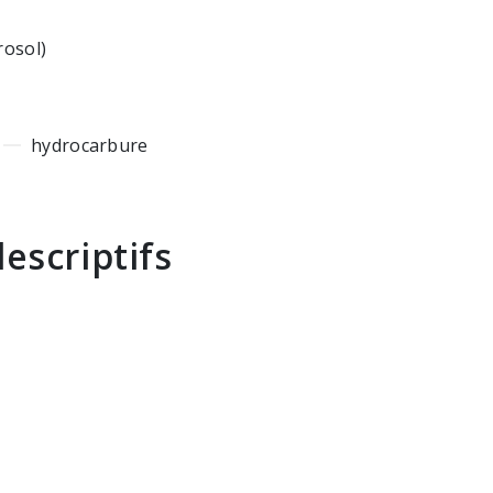
rosol)
hydrocarbure
escriptifs