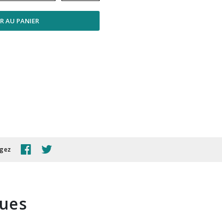
R AU PANIER
agez
ques