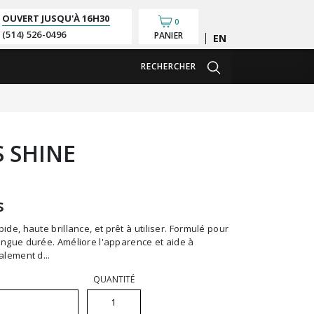
OUVERT JUSQU'À
16H30
0
(514) 526-0496
PANIER
English
RECHERCHER
S SHINE
s
ongue durée. Améliore l'apparence et aide à
alement d...
QUANTITÉ