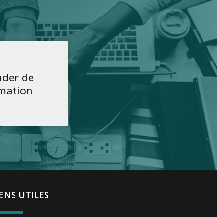
der de
rmation
IENS UTILES