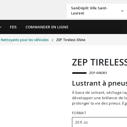
SaniDépôt Ville Saint-
Laurent
FDS
COMMANDER EN LIGNE
Nettoyants pour les véhicules
ZEP Tireless Shine
ZEP TIRELES
ZEP-006301
Lustrant à pneu
À base de solvant, séchage rapide, haute brillance, et prêt à utiliser. Formulé pour
développer une brillance de l
prolonger la vie des pneus. Ég
FORMAT
20 fl. oz.