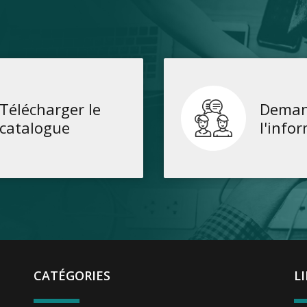
Télécharger le
Deman
catalogue
l'info
CATÉGORIES
L