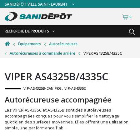
SANIDÉPÔT VILLE SAINT-LAURENT
0
RECHERCHE DE PRODUITS
RETOUR
RETOUR
Équipements
Autorécureuses
Autorécureuses à commande arrière
VIPER AS4325B/4335C
Accessoires de sécurité
Gants
Accessoires hivernales
Masques chirurgicaux & visières
VIPER AS4325B/4335C
Accessoires pour le lavage de mur
Plexiglas
VIP-AS4325B-CAN PKG
VIP-AS4335C
Accessoires pour salles de bain
Signalisations
Autorécureuse accompagnée
Alimentaire
Test de diagnostic
Les VIPER AS4335C et AS4325B sont des autolaveuses
Autres accessoires
Thermomètre
accompagnées conçues pour vous simplifier le nettoyage
quotidien des surfaces moyennes. Elles offrent une utilisation
Balais et porte-poussières
Vêtements de sécurité
simple, une performance fiab...
Bouteilles et vaporisateurs