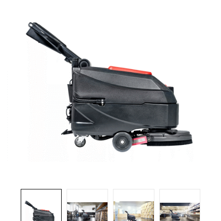
Brosses et manches
Cendriers
Chariots et manutention
Distributrices et supports
Grattoirs, moutons et racloirs pour vitres/planchers
Guenilles et éponges
Hygiène personnelle
Microfibres et linges divers
Poubelles
Seaux, essoreuses
Tampons, porte-tampons et manches
Tapis