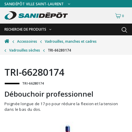
SANIDÉPÔT VILLE SAINT-LAURENT
0
RECHERCHE DE PRODUITS
RETOUR
RETOUR
Accessoires
Vadrouilles, manches et cadres
Vadrouilles sèches
TRI-66280174
Accessoires de sécurité
Gants
Accessoires hivernales
Masques chirurgicaux & visières
TRI-66280174
Accessoires pour le lavage de mur
Plexiglas
TRI-66280174
Accessoires pour salles de bain
Signalisations
Débouchoir professionnel
Alimentaire
Test de diagnostic
Poignée longue de 17 po pour réduire la flexion et la tension
Autres accessoires
Thermomètre
dans le bas du dos.
Balais et porte-poussières
Vêtements de sécurité
Bouteilles et vaporisateurs