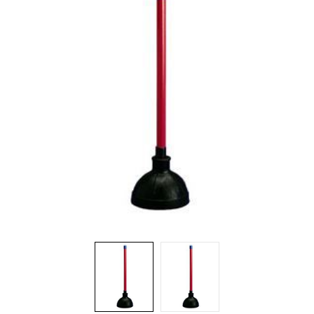
Brosses et manches
Cendriers
Chariots et manutention
Distributrices et supports
Grattoirs, moutons et racloirs pour vitres/planchers
Guenilles et éponges
Hygiène personnelle
Microfibres et linges divers
Poubelles
Seaux, essoreuses
Tampons, porte-tampons et manches
Tapis