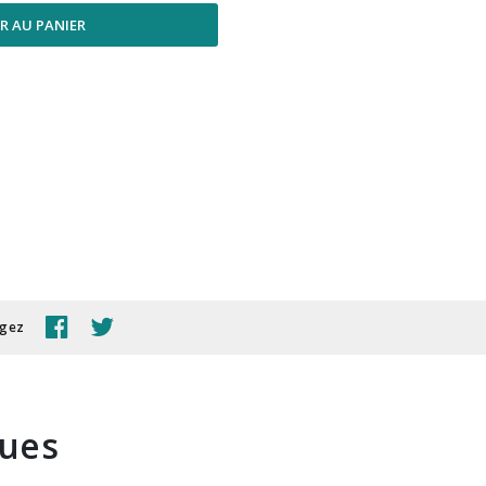
R AU PANIER
agez
ques