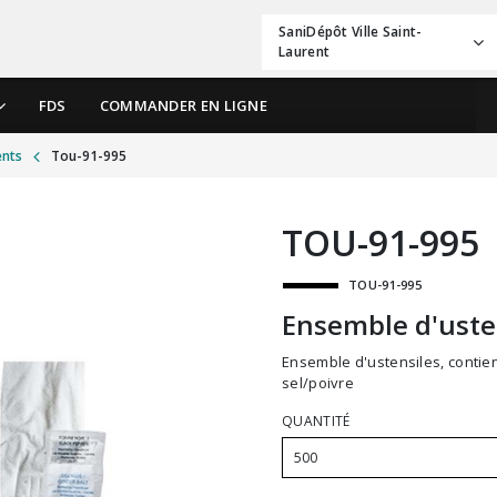
SaniDépôt Ville Saint-
Laurent
FDS
COMMANDER EN LIGNE
ents
Tou-91-995
TOU-91-995
TOU-91-995
Ensemble d'uste
Ensemble d'ustensiles, contient cuillère, fourchette, couteau, serviette de table et
sel/poivre
QUANTITÉ
500