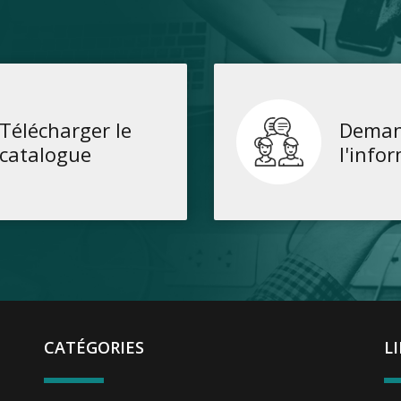
Télécharger le
Deman
catalogue
l'info
CATÉGORIES
L