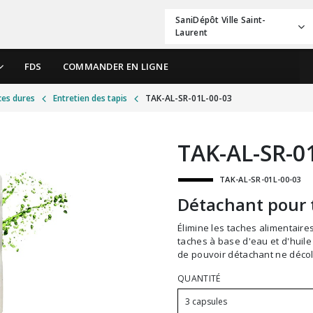
SaniDépôt Ville Saint-
Laurent
FDS
COMMANDER EN LIGNE
ces dures
Entretien des tapis
TAK-AL-SR-01L-00-03
TAK-AL-SR-0
TAK-AL-SR-01L-00-03
Détachant pour t
Élimine les taches alimentaires, de café, de vin, d'animaux, de graisse et autres
taches à base d'eau et d'huile
de pouvoir détachant ne décolo
QUANTITÉ
3 capsules