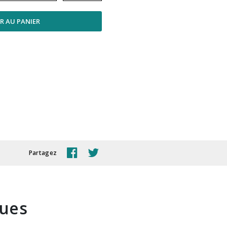
R AU PANIER
Partagez
ques