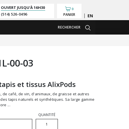
OUVERT JUSQU'À
16H30
0
(514) 526-0496
PANIER
English
RECHERCHER
1L-00-03
apis et tissus AlixPods
 des tapis naturels et synthétiques. Sa large gamme
re ...
QUANTITÉ