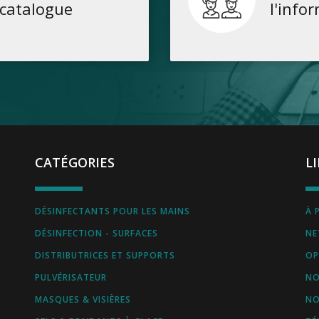
catalogue
l'info
CATÉGORIES
L
DÉSINFECTANTS POUR LES MAINS
À 
DÉSINFECTION - SURFACES
NE
DISTRIBUTRICES ET SUPPORTS
OP
PULVÉRISATEUR
NO
MASQUES & VISIÈRES
NO