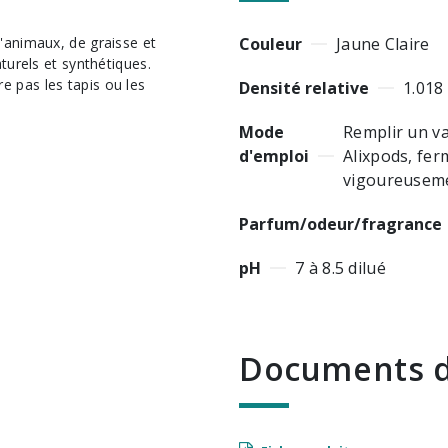
Couleur
Jaune Claire
turels et synthétiques.
 pas les tapis ou les
Densité relative
1.018
Mode
Remplir un va
d'emploi
Alixpods, fer
vigoureuseme
Parfum/odeur/fragrance
pH
7 à 8.5 dilué
Documents d