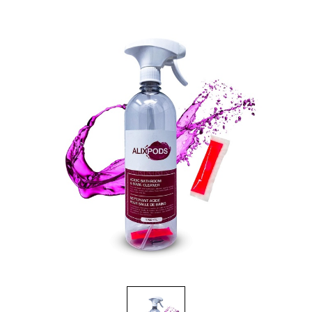
Brosses et manches
Cendriers
Chariots et manutention
Distributrices et supports
Grattoirs, moutons et racloirs pour vitres/planchers
Guenilles et éponges
Hygiène personnelle
Microfibres et linges divers
Poubelles
Seaux, essoreuses
Tampons, porte-tampons et manches
Tapis