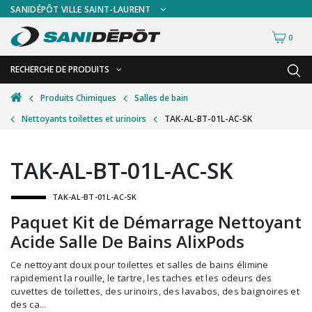
SANIDÉPÔT VILLE SAINT-LAURENT
0
RECHERCHE DE PRODUITS
RETOUR
RETOUR
Produits Chimiques
Salles de bain
Nettoyants toilettes et urinoirs
TAK-AL-BT-01L-AC-SK
Accessoires de sécurité
Gants
Accessoires hivernales
Masques chirurgicaux & visières
TAK-AL-BT-01L-AC-SK
Accessoires pour le lavage de mur
Plexiglas
TAK-AL-BT-01L-AC-SK
Accessoires pour salles de bain
Signalisations
Paquet Kit de Démarrage Nettoyant
Alimentaire
Test de diagnostic
Acide Salle De Bains AlixPods
Autres accessoires
Thermomètre
Ce nettoyant doux pour toilettes et salles de bains élimine
Balais et porte-poussières
Vêtements de sécurité
rapidement la rouille, le tartre, les taches et les odeurs des
cuvettes de toilettes, des urinoirs, des lavabos, des baignoires et
Bouteilles et vaporisateurs
des ca...