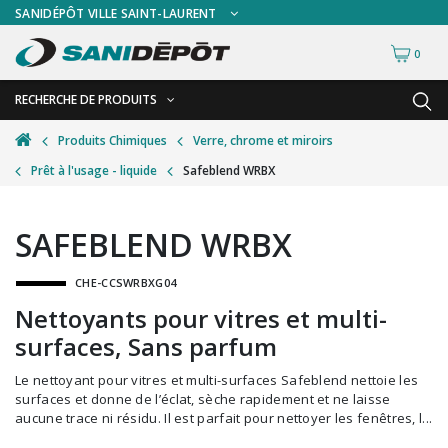
SANIDÉPÔT VILLE SAINT-LAURENT
0
RECHERCHE DE PRODUITS
RETOUR
RETOUR
Produits Chimiques
Verre, chrome et miroirs
Prêt à l'usage - liquide
Safeblend WRBX
Accessoires de sécurité
Gants
Accessoires hivernales
Masques chirurgicaux & visières
SAFEBLEND WRBX
Accessoires pour le lavage de mur
Plexiglas
CHE-CCSWRBXG04
Accessoires pour salles de bain
Signalisations
Nettoyants pour vitres et multi-
Alimentaire
Test de diagnostic
surfaces, Sans parfum
Autres accessoires
Thermomètre
Le nettoyant pour vitres et multi-surfaces Safeblend nettoie les
Balais et porte-poussières
Vêtements de sécurité
surfaces et donne de l’éclat, sèche rapidement et ne laisse
aucune trace ni résidu. Il est parfait pour nettoyer les fenêtres, l...
Bouteilles et vaporisateurs