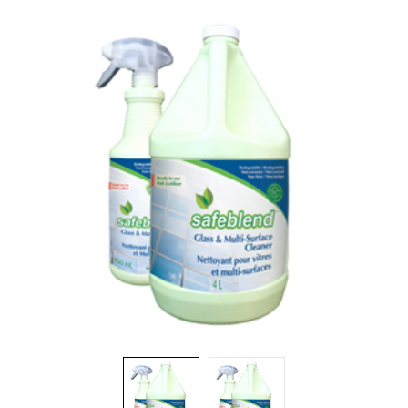
Brosses et manches
Cendriers
Chariots et manutention
Distributrices et supports
Grattoirs, moutons et racloirs pour vitres/planchers
Guenilles et éponges
Hygiène personnelle
Microfibres et linges divers
Poubelles
Seaux, essoreuses
Tampons, porte-tampons et manches
Tapis