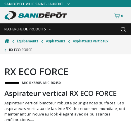
SANIDÉPÔT VILLE SAINT-LAURENT
0
RECHERCHE DE PRODUITS
RETOUR
RETOUR
Équipements
Aspirateurs
Aspirateurs verticaux
RX ECO FORCE
Accessoires de sécurité
Gants
Accessoires hivernales
Masques chirurgicaux & visières
RX ECO FORCE
Accessoires pour le lavage de mur
Plexiglas
MIC-RX380E
MIC-RX450
Accessoires pour salles de bain
Signalisations
Aspirateur vertical RX ECO FORCE
Alimentaire
Test de diagnostic
Aspirateur vertical bimoteur robuste pour grandes surfaces. Les
Autres accessoires
Thermomètre
aspirateurs verticaux de la série RX, de renommée mondiale, ont
maintenant un nouveau look élégant avec de puissantes
Balais et porte-poussières
Vêtements de sécurité
améliorations....
Bouteilles et vaporisateurs