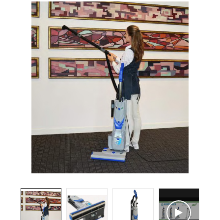
Brosses et manches
Cendriers
Chariots et manutention
Distributrices et supports
Grattoirs, moutons et racloirs pour vitres/planchers
Guenilles et éponges
Hygiène personnelle
Microfibres et linges divers
Poubelles
Seaux, essoreuses
Tampons, porte-tampons et manches
Tapis