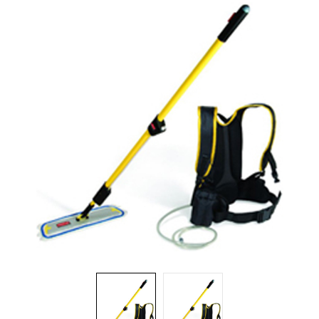
Brosses et manches
Cendriers
Chariots et manutention
Distributrices et supports
Grattoirs, moutons et racloirs pour vitres/planchers
Guenilles et éponges
Hygiène personnelle
Microfibres et linges divers
Poubelles
Seaux, essoreuses
Tampons, porte-tampons et manches
Tapis