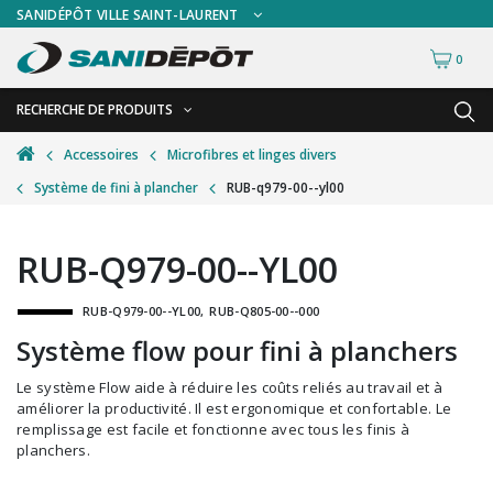
SANIDÉPÔT VILLE SAINT-LAURENT
0
RECHERCHE DE PRODUITS
RETOUR
RETOUR
Accessoires
Microfibres et linges divers
Système de fini à plancher
RUB-q979-00--yl00
Accessoires de sécurité
Gants
Accessoires hivernales
Masques chirurgicaux & visières
RUB-Q979-00--YL00
Accessoires pour le lavage de mur
Plexiglas
RUB-Q979-00--YL00
RUB-Q805-00--000
Accessoires pour salles de bain
Signalisations
Système flow pour fini à planchers
Alimentaire
Test de diagnostic
Le système Flow aide à réduire les coûts reliés au travail et à
Autres accessoires
Thermomètre
améliorer la productivité. Il est ergonomique et confortable. Le
remplissage est facile et fonctionne avec tous les finis à
Balais et porte-poussières
Vêtements de sécurité
planchers.
Bouteilles et vaporisateurs