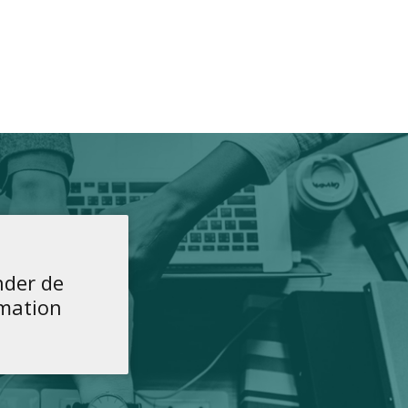
der de
rmation