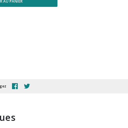
R AU PANIER
agez
ques