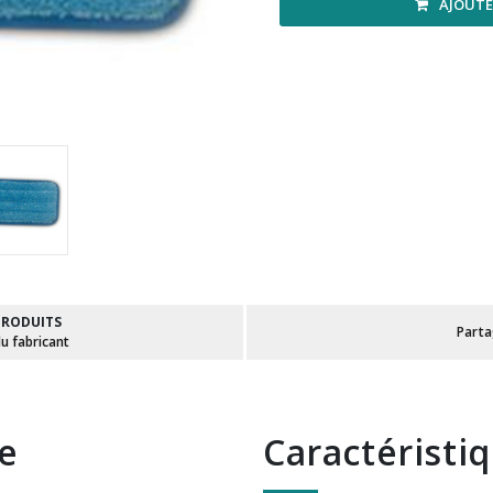
AJOUTE
PRODUITS
Part
du fabricant
te
Caractéristi