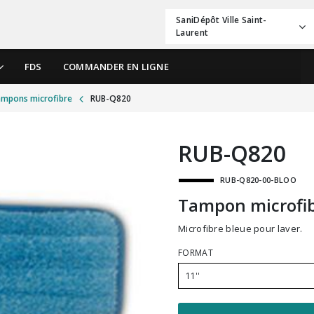
SaniDépôt Ville Saint-
Laurent
FDS
COMMANDER EN LIGNE
mpons microfibre
RUB-Q820
RUB-Q820
RUB-Q820-00-BLOO
Tampon microfib
Microfibre bleue pour laver.
FORMAT
11''