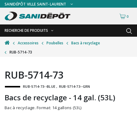
SANIDÉPÔT VILLE SAINT-LAURENT
0
RECHERCHE DE PRODUITS
RETOUR
RETOUR
Accessoires
Poubelles
Bacs à recyclage
RUB-5714-73
Accessoires de sécurité
Gants
Accessoires hivernales
Masques chirurgicaux & visières
RUB-5714-73
Accessoires pour le lavage de mur
Plexiglas
RUB-5714-73--BLUE
RUB-5714-73--GRN
Accessoires pour salles de bain
Signalisations
Bacs de recyclage - 14 gal. (53L)
Alimentaire
Test de diagnostic
Bac à recyclage. Format: 14 gallons (53L)
Autres accessoires
Thermomètre
Balais et porte-poussières
Vêtements de sécurité
Bouteilles et vaporisateurs