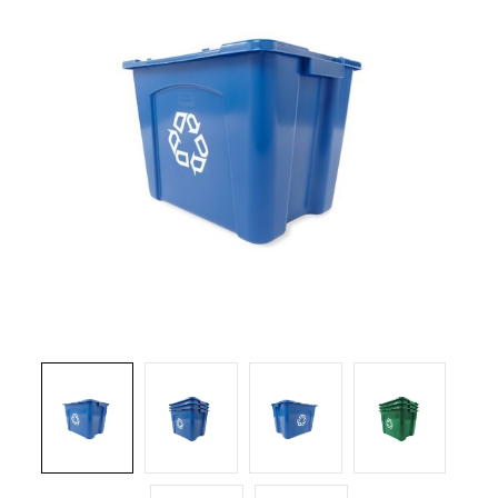
Brosses et manches
Cendriers
Chariots et manutention
Distributrices et supports
Grattoirs, moutons et racloirs pour vitres/planchers
Guenilles et éponges
Hygiène personnelle
Microfibres et linges divers
Poubelles
Seaux, essoreuses
Tampons, porte-tampons et manches
Tapis