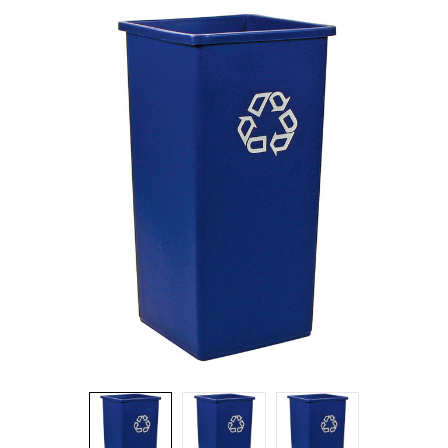
Brosses et manches
Cendriers
Chariots et manutention
Distributrices et supports
Grattoirs, moutons et racloirs pour vitres/planchers
Guenilles et éponges
Hygiène personnelle
Microfibres et linges divers
Poubelles
Seaux, essoreuses
Tampons, porte-tampons et manches
Tapis