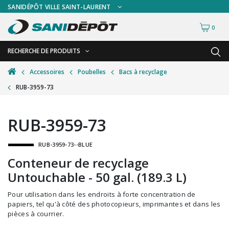
SANIDÉPÔT VILLE SAINT-LAURENT
0
RECHERCHE DE PRODUITS
RETOUR
RETOUR
Accessoires
Poubelles
Bacs à recyclage
RUB-3959-73
Accessoires de sécurité
Gants
Accessoires hivernales
Masques chirurgicaux & visières
RUB-3959-73
Accessoires pour le lavage de mur
Plexiglas
RUB-3959-73--BLUE
Accessoires pour salles de bain
Signalisations
Conteneur de recyclage
Alimentaire
Test de diagnostic
Untouchable - 50 gal. (189.3 L)
Autres accessoires
Thermomètre
Pour utilisation dans les endroits à forte concentration de
Balais et porte-poussières
Vêtements de sécurité
papiers, tel qu'à côté des photocopieurs, imprimantes et dans les
pièces à courrier.
Bouteilles et vaporisateurs