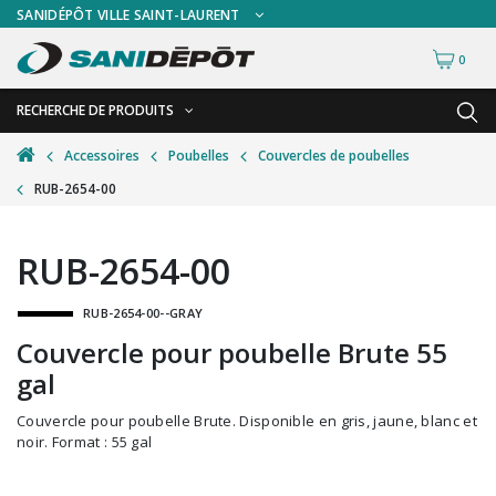
SANIDÉPÔT VILLE SAINT-LAURENT
0
RECHERCHE DE PRODUITS
RETOUR
RETOUR
Accessoires
Poubelles
Couvercles de poubelles
RUB-2654-00
Accessoires de sécurité
Gants
Accessoires hivernales
Masques chirurgicaux & visières
RUB-2654-00
Accessoires pour le lavage de mur
Plexiglas
RUB-2654-00--GRAY
Accessoires pour salles de bain
Signalisations
Couvercle pour poubelle Brute 55
Alimentaire
Test de diagnostic
gal
Autres accessoires
Thermomètre
Couvercle pour poubelle Brute. Disponible en gris, jaune, blanc et
Balais et porte-poussières
Vêtements de sécurité
noir. Format : 55 gal
Bouteilles et vaporisateurs