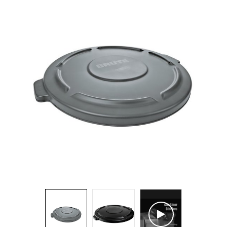
Brosses et manches
Cendriers
Chariots et manutention
Distributrices et supports
Grattoirs, moutons et racloirs pour vitres/planchers
Guenilles et éponges
Hygiène personnelle
Microfibres et linges divers
Poubelles
Seaux, essoreuses
Tampons, porte-tampons et manches
Tapis