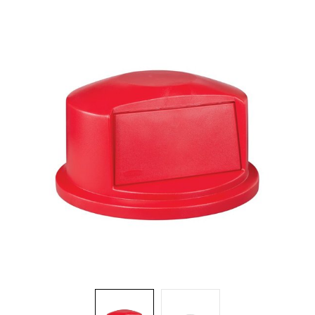
Brosses et manches
Cendriers
Chariots et manutention
Distributrices et supports
Grattoirs, moutons et racloirs pour vitres/planchers
Guenilles et éponges
Hygiène personnelle
Microfibres et linges divers
Poubelles
Seaux, essoreuses
Tampons, porte-tampons et manches
Tapis