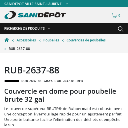
SANIDÉPÔT VILLE SAINT-LAURENT
0
RECHERCHE DE PRODUITS
RETOUR
RETOUR
Accessoires
Poubelles
Couvercles de poubelles
RUB-2637-88
Accessoires de sécurité
Gants
Accessoires hivernales
Masques chirurgicaux & visières
RUB-2637-88
Accessoires pour le lavage de mur
Plexiglas
RUB-2637-88--GRAY
RUB-2637-88--RED
Accessoires pour salles de bain
Signalisations
Couvercle en dome pour poubelle
Alimentaire
Test de diagnostic
brute 32 gal
Autres accessoires
Thermomètre
Le couvercle supérieur BRUTE® de Rubbermaid est robuste avec
Balais et porte-poussières
Vêtements de sécurité
une conception à verrouillage rapide pour un ajustement parfait.
Une porte battante facilite l'élimination des déchets et empêche
Bouteilles et vaporisateurs
les in...