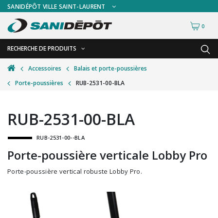
SANIDÉPÔT VILLE SAINT-LAURENT
0
RECHERCHE DE PRODUITS
RETOUR
RETOUR
Accessoires
Balais et porte-poussières
Porte-poussières
RUB-2531-00-BLA
Accessoires de sécurité
Gants
Accessoires hivernales
Masques chirurgicaux & visières
RUB-2531-00-BLA
Accessoires pour le lavage de mur
Plexiglas
RUB-2531-00--BLA
Accessoires pour salles de bain
Signalisations
Porte-poussière verticale Lobby Pro
Alimentaire
Test de diagnostic
Porte-poussière vertical robuste Lobby Pro.
Autres accessoires
Thermomètre
Balais et porte-poussières
Vêtements de sécurité
Bouteilles et vaporisateurs