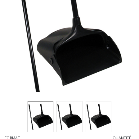
Brosses et manches
Cendriers
Chariots et manutention
Distributrices et supports
Grattoirs, moutons et racloirs pour vitres/planchers
Guenilles et éponges
Hygiène personnelle
Microfibres et linges divers
Poubelles
Seaux, essoreuses
Tampons, porte-tampons et manches
Tapis
FORMAT
QUANTITÉ