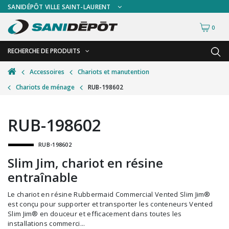
SANIDÉPÔT VILLE SAINT-LAURENT
0
RECHERCHE DE PRODUITS
RETOUR
RETOUR
Accessoires
Chariots et manutention
Chariots de ménage
RUB-198602
Accessoires de sécurité
Gants
Accessoires hivernales
Masques chirurgicaux & visières
RUB-198602
Accessoires pour le lavage de mur
Plexiglas
RUB-198602
Accessoires pour salles de bain
Signalisations
Slim Jim, chariot en résine
Alimentaire
Test de diagnostic
entraînable
Autres accessoires
Thermomètre
Le chariot en résine Rubbermaid Commercial Vented Slim Jim®
Balais et porte-poussières
Vêtements de sécurité
est conçu pour supporter et transporter les conteneurs Vented
Slim Jim® en douceur et efficacement dans toutes les
Bouteilles et vaporisateurs
installations commerci...