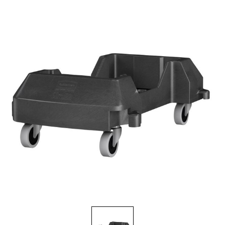
Brosses et manches
Cendriers
Chariots et manutention
Distributrices et supports
Grattoirs, moutons et racloirs pour vitres/planchers
Guenilles et éponges
Hygiène personnelle
Microfibres et linges divers
Poubelles
Seaux, essoreuses
Tampons, porte-tampons et manches
Tapis