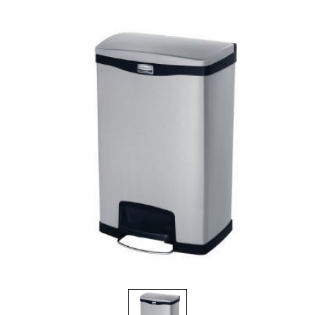
Brosses et manches
Cendriers
Chariots et manutention
Distributrices et supports
Grattoirs, moutons et racloirs pour vitres/planchers
Guenilles et éponges
Hygiène personnelle
Microfibres et linges divers
Poubelles
Seaux, essoreuses
Tampons, porte-tampons et manches
Tapis