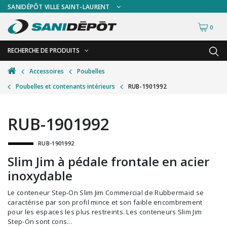
SANIDÉPÔT VILLE SAINT-LAURENT
0
RECHERCHE DE PRODUITS
RETOUR
RETOUR
Accessoires
Poubelles
Poubelles et contenants intérieurs
RUB-1901992
Accessoires de sécurité
Gants
Accessoires hivernales
Masques chirurgicaux & visières
RUB-1901992
Accessoires pour le lavage de mur
Plexiglas
RUB-1901992
Accessoires pour salles de bain
Signalisations
Slim Jim à pédale frontale en acier
Alimentaire
Test de diagnostic
inoxydable
Autres accessoires
Thermomètre
Le conteneur Step-On Slim Jim Commercial de Rubbermaid se
Balais et porte-poussières
Vêtements de sécurité
caractérise par son profil mince et son faible encombrement
pour les espaces les plus restreints. Les conteneurs Slim Jim
Bouteilles et vaporisateurs
Step-On sont cons...