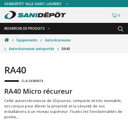
SANIDÉPÔT VILLE SAINT-LAURENT
0
RECHERCHE DE PRODUITS
RETOUR
RETOUR
Équipements
Autorécureuses
Autorécureuses autoportés
RA40
Accessoires de sécurité
Gants
Accessoires hivernales
Masques chirurgicaux & visières
RA40
Accessoires pour le lavage de mur
Plexiglas
CLA-56384074
Accessoires pour salles de bain
Signalisations
RA40 Micro récureur
Alimentaire
Test de diagnostic
Cette autororécureuse de 20 pouces, compacte et très maniable,
Autres accessoires
Thermomètre
est conçue pour élever la propreté et la sécurité de vos
installations à un niveau supérieur. Toutes les fonctionnalités de
Balais et porte-poussières
Vêtements de sécurité
pointe,...
Bouteilles et vaporisateurs