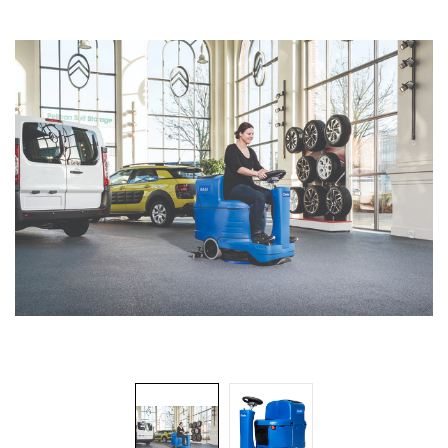
Brosses et manches
Cendriers
Chariots et manutention
Distributrices et supports
Grattoirs, moutons et racloirs pour vitres/planchers
Guenilles et éponges
Hygiène personnelle
Microfibres et linges divers
Poubelles
Seaux, essoreuses
Tampons, porte-tampons et manches
Tapis