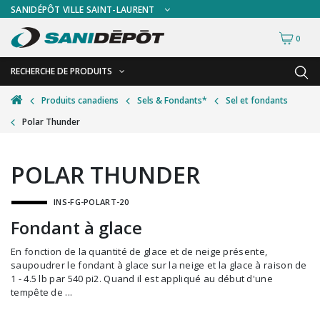
SANIDÉPÔT VILLE SAINT-LAURENT
0
RECHERCHE DE PRODUITS
RETOUR
RETOUR
Produits canadiens
Sels & Fondants*
Sel et fondants
Polar Thunder
Accessoires de sécurité
Gants
Accessoires hivernales
Masques chirurgicaux & visières
POLAR THUNDER
Accessoires pour le lavage de mur
Plexiglas
INS-FG-POLART-20
Accessoires pour salles de bain
Signalisations
Fondant à glace
Alimentaire
Test de diagnostic
En fonction de la quantité de glace et de neige présente,
Autres accessoires
Thermomètre
saupoudrer le fondant à glace sur la neige et la glace à raison de
1 - 4.5 lb par 540 pi2. Quand il est appliqué au début d'une
Balais et porte-poussières
Vêtements de sécurité
tempête de ...
Bouteilles et vaporisateurs