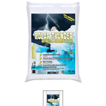
Brosses et manches
Cendriers
Chariots et manutention
Distributrices et supports
Grattoirs, moutons et racloirs pour vitres/planchers
Guenilles et éponges
Hygiène personnelle
Microfibres et linges divers
Poubelles
Seaux, essoreuses
Tampons, porte-tampons et manches
Tapis