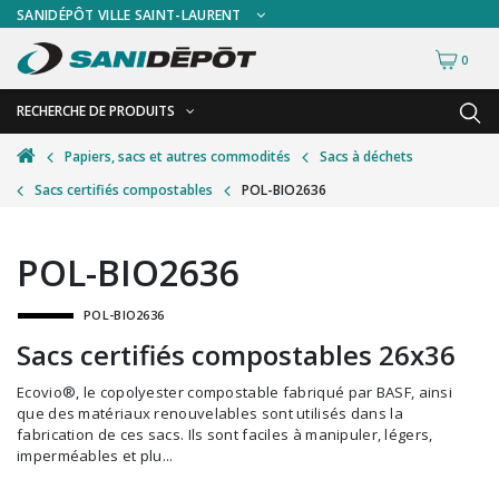
SANIDÉPÔT VILLE SAINT-LAURENT
0
RECHERCHE DE PRODUITS
RETOUR
RETOUR
Papiers, sacs et autres commodités
Sacs à déchets
Sacs certifiés compostables
POL-BIO2636
Accessoires de sécurité
Gants
Accessoires hivernales
Masques chirurgicaux & visières
POL-BIO2636
Accessoires pour le lavage de mur
Plexiglas
POL-BIO2636
Accessoires pour salles de bain
Signalisations
Sacs certifiés compostables 26x36
Alimentaire
Test de diagnostic
Ecovio®, le copolyester compostable fabriqué par BASF, ainsi
Autres accessoires
Thermomètre
que des matériaux renouvelables sont utilisés dans la
fabrication de ces sacs. Ils sont faciles à manipuler, légers,
Balais et porte-poussières
Vêtements de sécurité
imperméables et plu...
Bouteilles et vaporisateurs