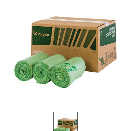
Brosses et manches
Cendriers
Chariots et manutention
Distributrices et supports
Grattoirs, moutons et racloirs pour vitres/planchers
Guenilles et éponges
Hygiène personnelle
Microfibres et linges divers
Poubelles
Seaux, essoreuses
Tampons, porte-tampons et manches
Tapis