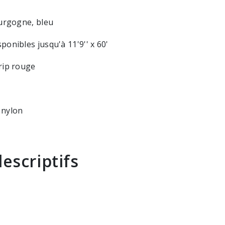
ourgogne, bleu
sponibles jusqu'à 11'9'' x 60'
ip rouge
 nylon
escriptifs