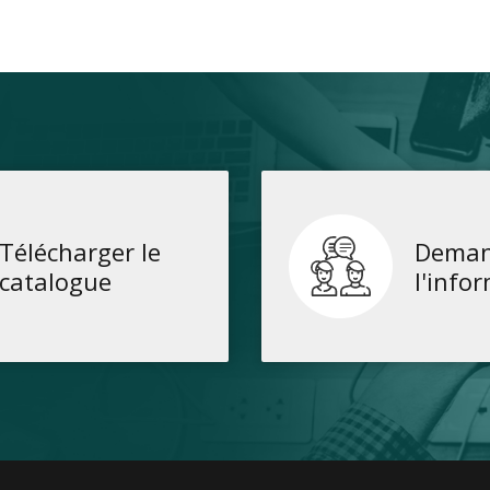
Télécharger le
Deman
catalogue
l'info