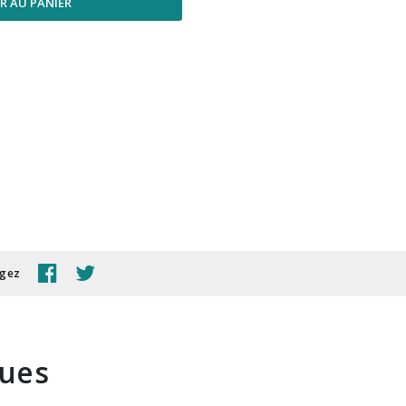
R AU PANIER
agez
ques