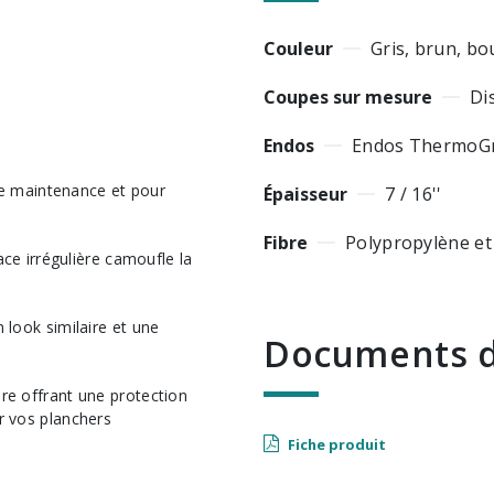
Couleur
Gris, brun, b
Coupes sur mesure
Di
Endos
Endos ThermoGr
 de maintenance et pour
Épaisseur
7 / 16''
Fibre
Polypropylène et
ace irrégulière camoufle la
 look similaire et une
Documents d
re offrant une protection
r vos planchers
Fiche produit