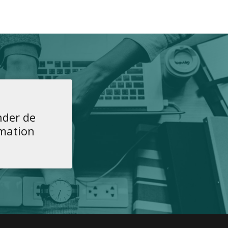
der de
rmation