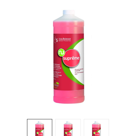
Brosses et manches
Cendriers
Chariots et manutention
Distributrices et supports
Grattoirs, moutons et racloirs pour vitres/planchers
Guenilles et éponges
Hygiène personnelle
Microfibres et linges divers
Poubelles
Seaux, essoreuses
Tampons, porte-tampons et manches
Tapis