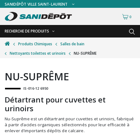
SANIDÉPÔT VILLE SAINT-LAURENT
0
RECHERCHE DE PRODUITS
RETOUR
RETOUR
Produits Chimiques
Salles de bain
Nettoyants toilettes et urinoirs
NU-SUPRÊME
Accessoires de sécurité
Gants
Accessoires hivernales
Masques chirurgicaux & visières
NU-SUPRÊME
Accessoires pour le lavage de mur
Plexiglas
IS-016-12 6950
Accessoires pour salles de bain
Signalisations
Détartrant pour cuvettes et
Alimentaire
Test de diagnostic
urinoirs
Autres accessoires
Thermomètre
Nu-Suprême est un détartrant pour cuvettes et urinoirs, fabriqué
Balais et porte-poussières
Vêtements de sécurité
à partir d’acides organiques sélectionnés pour leur efficacité à
enlever d’importants dépôts de calcaire.
Bouteilles et vaporisateurs