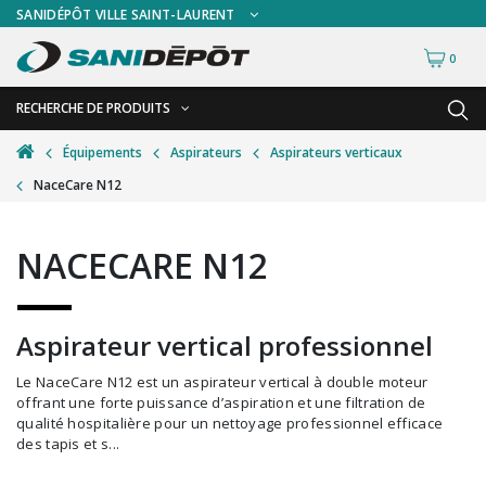
SANIDÉPÔT VILLE SAINT-LAURENT
0
RECHERCHE DE PRODUITS
RETOUR
RETOUR
Équipements
Aspirateurs
Aspirateurs verticaux
NaceCare N12
Accessoires de sécurité
Gants
Accessoires hivernales
Masques chirurgicaux & visières
NACECARE N12
Accessoires pour le lavage de mur
Plexiglas
Accessoires pour salles de bain
Signalisations
Aspirateur vertical professionnel
Alimentaire
Test de diagnostic
Le NaceCare N12 est un aspirateur vertical à double moteur
Autres accessoires
Thermomètre
offrant une forte puissance d’aspiration et une filtration de
qualité hospitalière pour un nettoyage professionnel efficace
Balais et porte-poussières
Vêtements de sécurité
des tapis et s...
Bouteilles et vaporisateurs