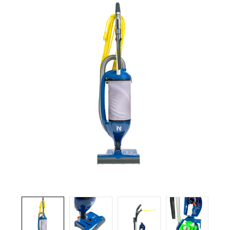
Brosses et manches
Cendriers
Chariots et manutention
Distributrices et supports
Grattoirs, moutons et racloirs pour vitres/planchers
Guenilles et éponges
Hygiène personnelle
Microfibres et linges divers
Poubelles
Seaux, essoreuses
Tampons, porte-tampons et manches
Tapis