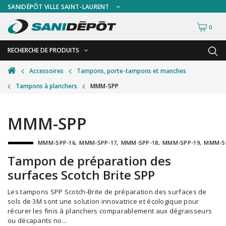
SANIDÉPÔT VILLE SAINT-LAURENT
0
RECHERCHE DE PRODUITS
RETOUR
RETOUR
Accessoires
Tampons, porte-tampons et manches
Tampons à planchers
MMM-SPP
Accessoires de sécurité
Gants
Accessoires hivernales
Masques chirurgicaux & visières
MMM-SPP
Accessoires pour le lavage de mur
Plexiglas
MMM-SPP-16
MMM-SPP-17
MMM-SPP-18
MMM-SPP-19
MMM-S
Accessoires pour salles de bain
Signalisations
Tampon de préparation des
Alimentaire
Test de diagnostic
surfaces Scotch Brite SPP
Autres accessoires
Thermomètre
Les tampons SPP Scotch-Brite de préparation des surfaces de
Balais et porte-poussières
Vêtements de sécurité
sols de 3M sont une solution innovatrice et écologique pour
récurer les finis à planchers comparablement aux dégraisseurs
Bouteilles et vaporisateurs
ou décapants no...