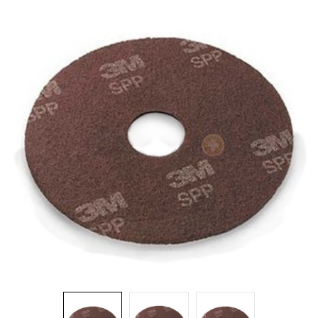
Brosses et manches
Cendriers
Chariots et manutention
Distributrices et supports
Grattoirs, moutons et racloirs pour vitres/planchers
Guenilles et éponges
Hygiène personnelle
Microfibres et linges divers
Poubelles
Seaux, essoreuses
Tampons, porte-tampons et manches
Tapis