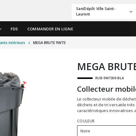
SaniDépôt Ville Saint-
Laurent
FDS
COMMANDER EN LIGNE
ants intérieurs
MEGA BRUTE 9W73
MEGA BRUT
RUB-9W7300-BLA
Collecteur mobil
Le collecteur mobile de déchets Mega Brute est un système de collection de
déchets et de tri versatile tr
caractéristiques innovatrices a
COULEUR
Noire