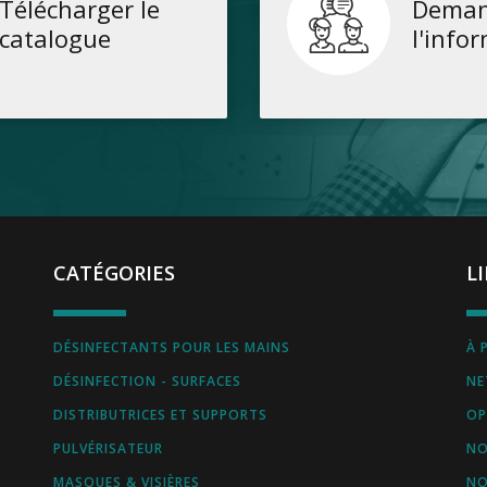
Télécharger le
Deman
catalogue
l'info
CATÉGORIES
L
DÉSINFECTANTS POUR LES MAINS
À 
DÉSINFECTION - SURFACES
NE
DISTRIBUTRICES ET SUPPORTS
OP
PULVÉRISATEUR
NO
MASQUES & VISIÈRES
NO