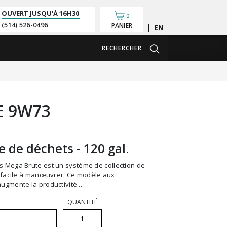
OUVERT JUSQU'À
16H30
0
(514) 526-0496
PANIER
English
RECHERCHER
E 9W73
e de déchets - 120 gal.
ès facile à manœuvrer. Ce modèle aux
ugmente la productivité ...
QUANTITÉ