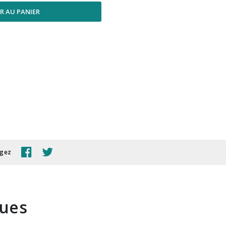
R AU PANIER
agez
ques