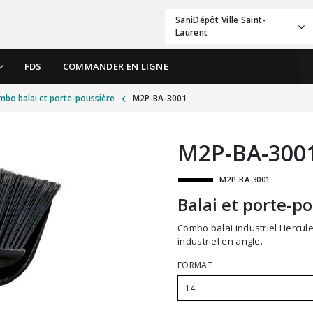
SaniDépôt Ville Saint-
Laurent
FDS
COMMANDER EN LIGNE
mbo balai et porte-poussière
M2P-BA-3001
M2P-BA-300
M2P-BA-3001
Balai et porte-p
Combo balai industriel Hercule extra robuste avec porte-poussière. Grand balai
industriel en angle.
FORMAT
14''