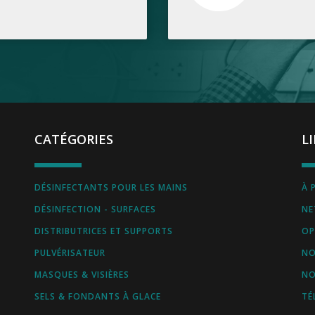
CATÉGORIES
L
DÉSINFECTANTS POUR LES MAINS
À 
DÉSINFECTION - SURFACES
NE
DISTRIBUTRICES ET SUPPORTS
OP
PULVÉRISATEUR
NO
MASQUES & VISIÈRES
NO
SELS & FONDANTS À GLACE
TÉ