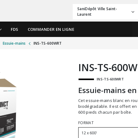
SaniDépôt Ville Saint-
Laurent
FDS
COMMANDER EN LIGNE
Essuie-mains
INS-TS-600WRT
INS-TS-600
INS-TS-600WRT
Essuie-mains en 
Cet essuie-mains blanc en rouleaux est fait de fibres recyclées et est
biodégradable. Il est offert e
600 pieds chacun par boîte.
FORMAT
12 x 600'