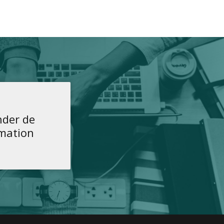
der de
rmation