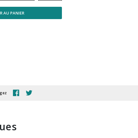
R AU PANIER
agez
ques