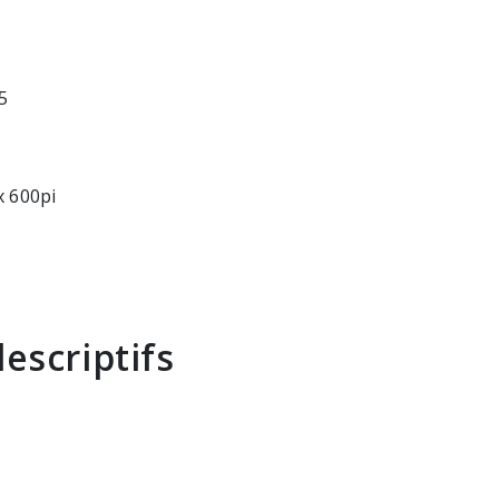
5
x 600pi
escriptifs