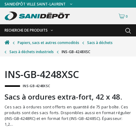
SANIDÉPÔT VILLE SAINT-LAURENT
0
RECHERCHE DE PRODUITS
RETOUR
RETOUR
Papiers, sacs et autres commodités
Sacs à déchets
Sacs à déchets industriels
INS-GB-4248XSC
Accessoires de sécurité
Gants
Accessoires hivernales
Masques chirurgicaux & visières
INS-GB-4248XSC
Accessoires pour le lavage de mur
Plexiglas
INS-GB-4248XSC
Accessoires pour salles de bain
Signalisations
Sacs à ordures extra-fort, 42 x 48.
Alimentaire
Test de diagnostic
Ces sacs à ordures sont offerts en quantité de 75 par boîte. Ces
Autres accessoires
Thermomètre
produits sont des sacs forts. Disponibles aussi en format régulier
(INS-GB-4248RC) et en format fort (INS-GB-4248SC). Épaisseur:
Balais et porte-poussières
Vêtements de sécurité
1,2...
Bouteilles et vaporisateurs