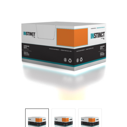
Brosses et manches
Cendriers
Chariots et manutention
Distributrices et supports
Grattoirs, moutons et racloirs pour vitres/planchers
Guenilles et éponges
Hygiène personnelle
Microfibres et linges divers
Poubelles
Seaux, essoreuses
Tampons, porte-tampons et manches
Tapis