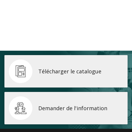
Brosses et manches
Cendriers
Chariots et manutention
Distributrices et supports
Grattoirs, moutons et racloirs pour vitres/planchers
Guenilles et éponges
Hygiène personnelle
Télécharger le catalogue
Microfibres et linges divers
Poubelles
Seaux, essoreuses
Demander de l'information
Tampons, porte-tampons et manches
Tapis