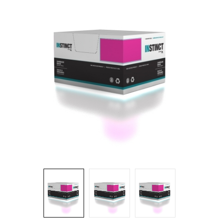
Brosses et manches
Cendriers
Chariots et manutention
Distributrices et supports
Grattoirs, moutons et racloirs pour vitres/planchers
Guenilles et éponges
Hygiène personnelle
Microfibres et linges divers
Poubelles
Seaux, essoreuses
Tampons, porte-tampons et manches
Tapis