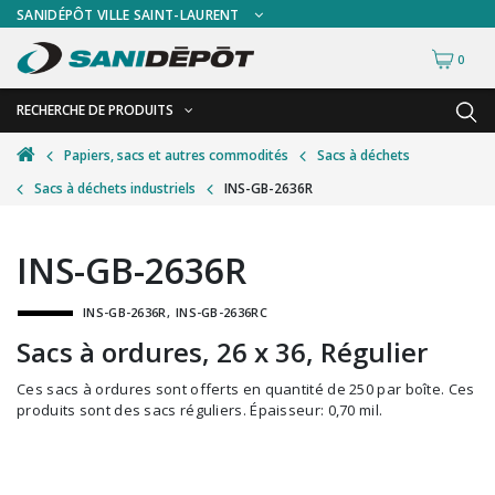
SANIDÉPÔT VILLE SAINT-LAURENT
0
RECHERCHE DE PRODUITS
RETOUR
RETOUR
Papiers, sacs et autres commodités
Sacs à déchets
Sacs à déchets industriels
INS-GB-2636R
Accessoires de sécurité
Gants
Accessoires hivernales
Masques chirurgicaux & visières
INS-GB-2636R
Accessoires pour le lavage de mur
Plexiglas
INS-GB-2636R
INS-GB-2636RC
Accessoires pour salles de bain
Signalisations
Sacs à ordures, 26 x 36, Régulier
Alimentaire
Test de diagnostic
Ces sacs à ordures sont offerts en quantité de 250 par boîte. Ces
Autres accessoires
Thermomètre
produits sont des sacs réguliers. Épaisseur: 0,70 mil.
Balais et porte-poussières
Vêtements de sécurité
Bouteilles et vaporisateurs