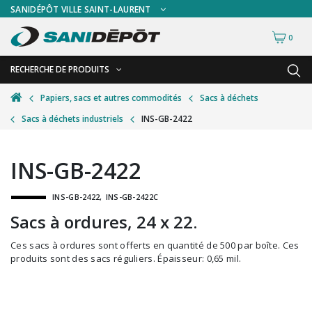
SANIDÉPÔT VILLE SAINT-LAURENT
0
RECHERCHE DE PRODUITS
RETOUR
RETOUR
Papiers, sacs et autres commodités
Sacs à déchets
Sacs à déchets industriels
INS-GB-2422
Accessoires de sécurité
Gants
Accessoires hivernales
Masques chirurgicaux & visières
INS-GB-2422
Accessoires pour le lavage de mur
Plexiglas
INS-GB-2422
INS-GB-2422C
Accessoires pour salles de bain
Signalisations
Sacs à ordures, 24 x 22.
Alimentaire
Test de diagnostic
Ces sacs à ordures sont offerts en quantité de 500 par boîte. Ces
Autres accessoires
Thermomètre
produits sont des sacs réguliers. Épaisseur: 0,65 mil.
Balais et porte-poussières
Vêtements de sécurité
Bouteilles et vaporisateurs