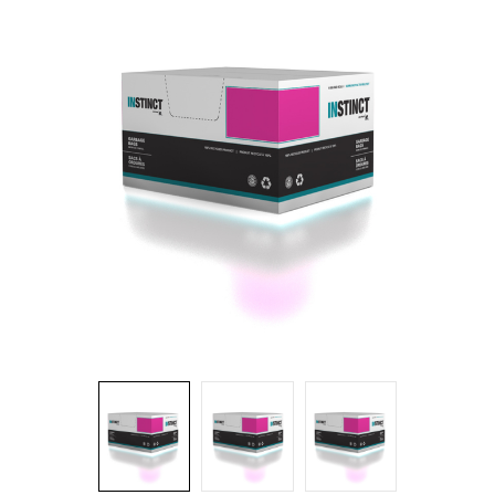
Brosses et manches
Cendriers
Chariots et manutention
Distributrices et supports
Grattoirs, moutons et racloirs pour vitres/planchers
Guenilles et éponges
Hygiène personnelle
Microfibres et linges divers
Poubelles
Seaux, essoreuses
Tampons, porte-tampons et manches
Tapis