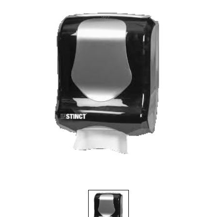
Brosses et manches
Cendriers
Chariots et manutention
Distributrices et supports
Grattoirs, moutons et racloirs pour vitres/planchers
Guenilles et éponges
Hygiène personnelle
Microfibres et linges divers
Poubelles
Seaux, essoreuses
Tampons, porte-tampons et manches
Tapis