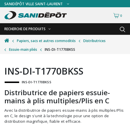
SANIDÉPÔT VILLE SAINT-LAURENT
0
RECHERCHE DE PRODUITS
RETOUR
RETOUR
Papiers, sacs et autres commodités
Distributrices
Essuie-main pliés
INS-DI-T1770BKSS
Accessoires de sécurité
Gants
Accessoires hivernales
Masques chirurgicaux & visières
INS-DI-T1770BKSS
Accessoires pour le lavage de mur
Plexiglas
INS-DI-T1770BKSS
Accessoires pour salles de bain
Signalisations
Distributrice de papiers essuie-
Alimentaire
Test de diagnostic
mains à plis multiples/Plis en C
Autres accessoires
Thermomètre
Avec la distributrice de papiers essuie-mains à plis multiples/Plis
Balais et porte-poussières
Vêtements de sécurité
en C, le design s'unit à la technologie pour une option de
distribution magnifique, fiable et efficace.
Bouteilles et vaporisateurs