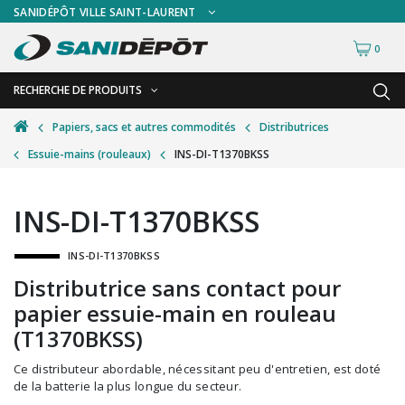
SANIDÉPÔT VILLE SAINT-LAURENT
0
RECHERCHE DE PRODUITS
RETOUR
RETOUR
Papiers, sacs et autres commodités
Distributrices
Essuie-mains (rouleaux)
INS-DI-T1370BKSS
Accessoires de sécurité
Gants
Accessoires hivernales
Masques chirurgicaux & visières
INS-DI-T1370BKSS
Accessoires pour le lavage de mur
Plexiglas
INS-DI-T1370BKSS
Accessoires pour salles de bain
Signalisations
Distributrice sans contact pour
Alimentaire
Test de diagnostic
papier essuie-main en rouleau
Autres accessoires
Thermomètre
(T1370BKSS)
Balais et porte-poussières
Vêtements de sécurité
Ce distributeur abordable, nécessitant peu d'entretien, est doté
de la batterie la plus longue du secteur.
Bouteilles et vaporisateurs