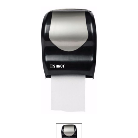
Brosses et manches
Cendriers
Chariots et manutention
Distributrices et supports
Grattoirs, moutons et racloirs pour vitres/planchers
Guenilles et éponges
Hygiène personnelle
Microfibres et linges divers
Poubelles
Seaux, essoreuses
Tampons, porte-tampons et manches
Tapis