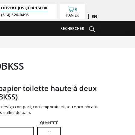
OUVERT JUSQU'À
16H30
0
(514) 526-0496
PANIER
English
RECHERCHER
0BKSS
 papier toilette haute à deux
BKSS)
s salles de bain.
QUANTITÉ