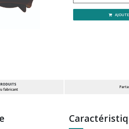
AJOUTE
PRODUITS
Part
du fabricant
te
Caractéristi