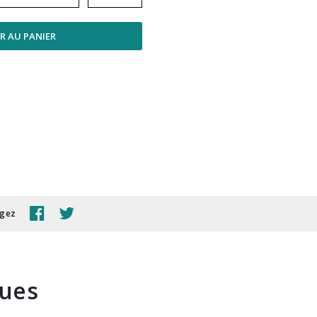
R AU PANIER
agez
ques