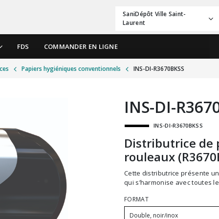
SaniDépôt Ville Saint-
Laurent
FDS
COMMANDER EN LIGNE
ices
Papiers hygiéniques conventionnels
INS-DI-R3670BKSS
INS-DI-R367
INS-DI-R3670BKSS
Distributrice de
rouleaux (R3670
Cette distributrice présente un design compact, contemporain et peu encombrant
qui s’harmonise avec toutes le
FORMAT
Double, noir/inox