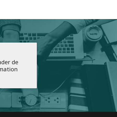
der de
rmation