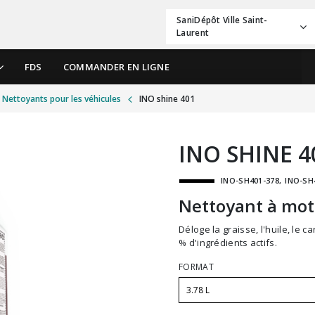
SaniDépôt Ville Saint-
Laurent
FDS
COMMANDER EN LIGNE
Nettoyants pour les véhicules
INO shine 401
INO SHINE 4
INO-SH401-378
INO-SH
Nettoyant à mo
Déloge la graisse, l'huile, le carbone et autres saletés tenaces sur le moteur. 100
% d'ingrédients actifs.
FORMAT