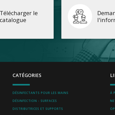
Télécharger le
Deman
catalogue
l'info
CATÉGORIES
L
DÉSINFECTANTS POUR LES MAINS
À 
DÉSINFECTION - SURFACES
NE
DISTRIBUTRICES ET SUPPORTS
OP