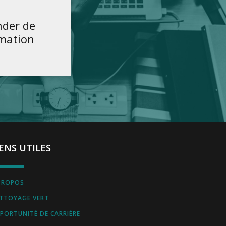
der de
rmation
IENS UTILES
PROPOS
TTOYAGE VERT
PORTUNITÉ DE CARRIÈRE