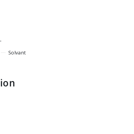
L
Solvant
tion