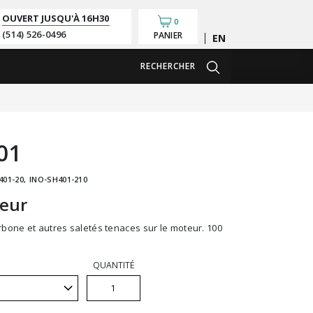
OUVERT JUSQU'À
16H30
0
(514) 526-0496
PANIER
English
RECHERCHER
01
401-20
INO-SH401-210
teur
QUANTITÉ