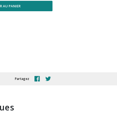
R AU PANIER
Partagez
ques