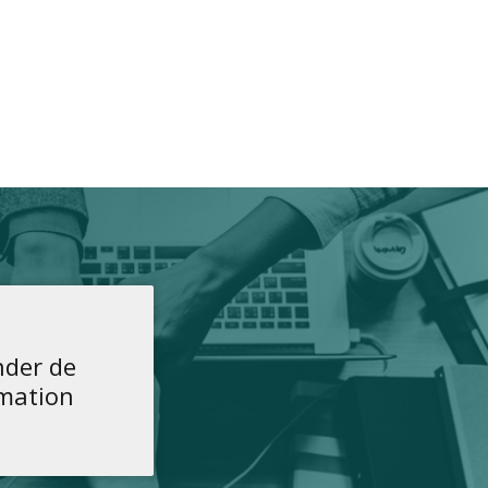
der de
rmation