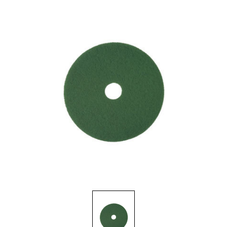
Brosses et manches
Cendriers
Chariots et manutention
Distributrices et supports
Grattoirs, moutons et racloirs pour vitres/planchers
Guenilles et éponges
Hygiène personnelle
Microfibres et linges divers
Poubelles
Seaux, essoreuses
Tampons, porte-tampons et manches
Tapis