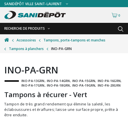
SANIDÉPÔT VILLE SAINT-LAURENT
0
RECHERCHE DE PRODUITS
RETOUR
RETOUR
Accessoires
Tampons, porte-tampons et manches
Tampons à planchers
INO-PA-GRN
Accessoires de sécurité
Gants
Accessoires hivernales
Masques chirurgicaux & visières
INO-PA-GRN
Accessoires pour le lavage de mur
Plexiglas
INO-PA-13GRN
INO-PA-14GRN
INO-PA-15GRN
INO-PA-16GRN
Accessoires pour salles de bain
Signalisations
INO-PA-17GRN
INO-PA-18GRN
INO-PA-19GRN
INO-PA-20GRN
Alimentaire
Test de diagnostic
Tampons à récurer - Vert
Autres accessoires
Thermomètre
Tampon de très grand rendement qui élimine la saleté, les
éclaboussures et éraflures; laisse une surface propre, prête à
Balais et porte-poussières
Vêtements de sécurité
être enduite.
Bouteilles et vaporisateurs