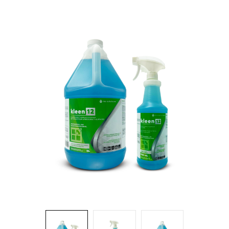
Brosses et manches
Cendriers
Chariots et manutention
Distributrices et supports
Grattoirs, moutons et racloirs pour vitres/planchers
Guenilles et éponges
Hygiène personnelle
Microfibres et linges divers
Poubelles
Seaux, essoreuses
Tampons, porte-tampons et manches
Tapis