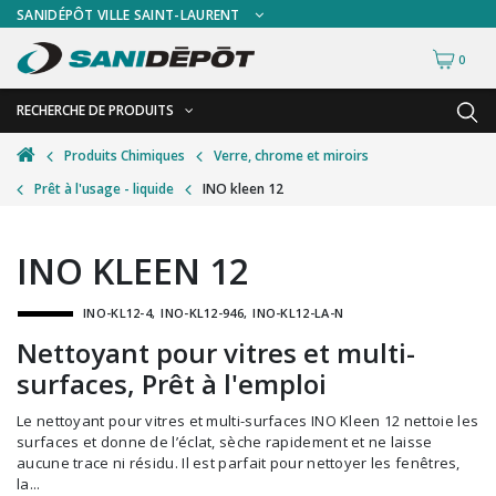
SANIDÉPÔT VILLE SAINT-LAURENT
0
RECHERCHE DE PRODUITS
RETOUR
RETOUR
Produits Chimiques
Verre, chrome et miroirs
Prêt à l'usage - liquide
INO kleen 12
Accessoires de sécurité
Gants
Accessoires hivernales
Masques chirurgicaux & visières
INO KLEEN 12
Accessoires pour le lavage de mur
Plexiglas
INO-KL12-4
INO-KL12-946
INO-KL12-LA-N
Accessoires pour salles de bain
Signalisations
Nettoyant pour vitres et multi-
Alimentaire
Test de diagnostic
surfaces, Prêt à l'emploi
Autres accessoires
Thermomètre
Le nettoyant pour vitres et multi-surfaces INO Kleen 12 nettoie les
Balais et porte-poussières
Vêtements de sécurité
surfaces et donne de l’éclat, sèche rapidement et ne laisse
aucune trace ni résidu. Il est parfait pour nettoyer les fenêtres,
Bouteilles et vaporisateurs
la...