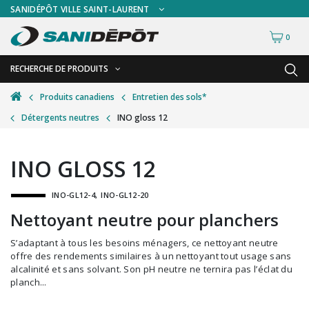
SANIDÉPÔT VILLE SAINT-LAURENT
0
RECHERCHE DE PRODUITS
RETOUR
RETOUR
Produits canadiens
Entretien des sols*
Détergents neutres
INO gloss 12
Accessoires de sécurité
Gants
Accessoires hivernales
Masques chirurgicaux & visières
INO GLOSS 12
Accessoires pour le lavage de mur
Plexiglas
INO-GL12-4
INO-GL12-20
Accessoires pour salles de bain
Signalisations
Nettoyant neutre pour planchers
Alimentaire
Test de diagnostic
S’adaptant à tous les besoins ménagers, ce nettoyant neutre
Autres accessoires
Thermomètre
offre des rendements similaires à un nettoyant tout usage sans
alcalinité et sans solvant. Son pH neutre ne ternira pas l’éclat du
Balais et porte-poussières
Vêtements de sécurité
planch...
Bouteilles et vaporisateurs