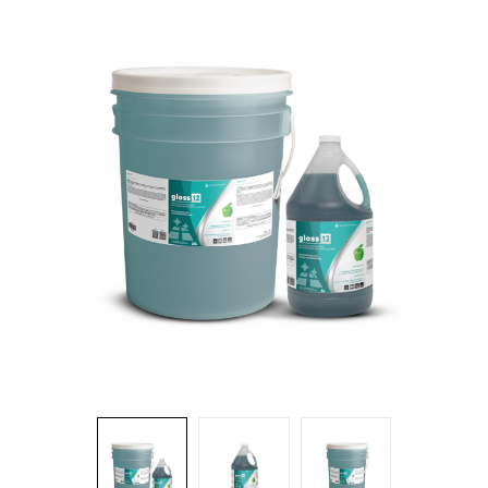
Brosses et manches
Cendriers
Chariots et manutention
Distributrices et supports
Grattoirs, moutons et racloirs pour vitres/planchers
Guenilles et éponges
Hygiène personnelle
Microfibres et linges divers
Poubelles
Seaux, essoreuses
Tampons, porte-tampons et manches
Tapis