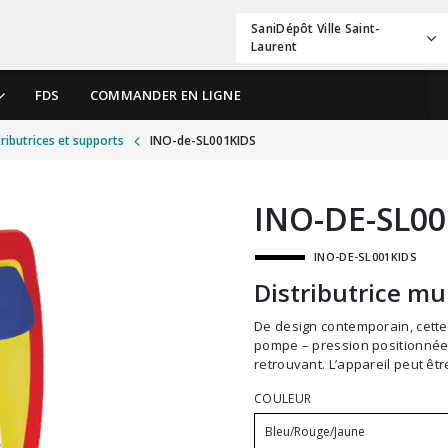
SaniDépôt Ville Saint-
Laurent
FDS
COMMANDER EN LIGNE
tributrices et supports
INO-de-SL001KIDS
INO-DE-SL00
INO-DE-SL001KIDS
Distributrice mu
De design contemporain, cette distributrice comprend un système unique de
pompe – pression positionnée p
retrouvant. L’appareil peut être 
COULEUR
Bleu/Rouge/Jaune