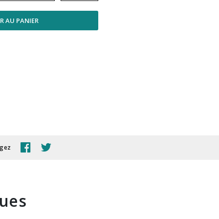
R AU PANIER
agez
ques