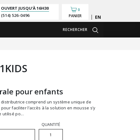
OUVERT JUSQU'À
16H30
0
(514) 526-0496
PANIER
English
RECHERCHER
1KIDS
rale pour enfants
our faciliter l’accès à la solution en mousse s’y
utilisé po...
QUANTITÉ