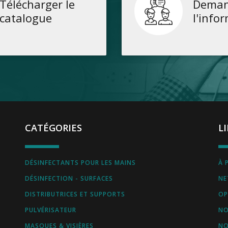
Télécharger le
Deman
catalogue
l'info
CATÉGORIES
L
DÉSINFECTANTS POUR LES MAINS
À 
DÉSINFECTION - SURFACES
NE
DISTRIBUTRICES ET SUPPORTS
OP
PULVÉRISATEUR
NO
MASQUES & VISIÈRES
NO