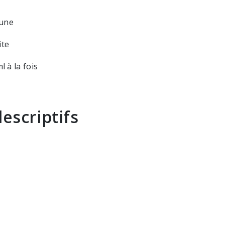
aune
ite
l à la fois
escriptifs