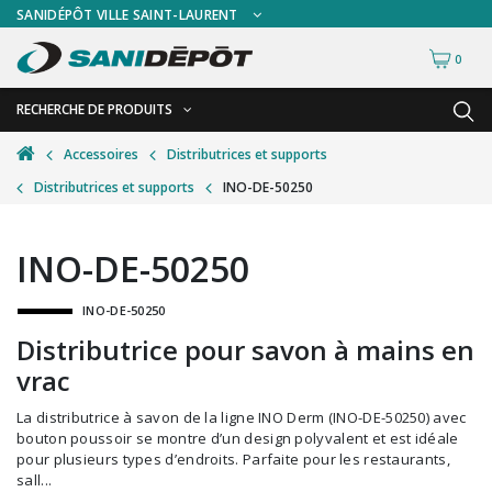
SANIDÉPÔT VILLE SAINT-LAURENT
0
RECHERCHE DE PRODUITS
RETOUR
RETOUR
Accessoires
Distributrices et supports
Distributrices et supports
INO-DE-50250
Accessoires de sécurité
Gants
Accessoires hivernales
Masques chirurgicaux & visières
INO-DE-50250
Accessoires pour le lavage de mur
Plexiglas
INO-DE-50250
Accessoires pour salles de bain
Signalisations
Distributrice pour savon à mains en
Alimentaire
Test de diagnostic
vrac
Autres accessoires
Thermomètre
La distributrice à savon de la ligne INO Derm (INO-DE-50250) avec
Balais et porte-poussières
Vêtements de sécurité
bouton poussoir se montre d’un design polyvalent et est idéale
pour plusieurs types d’endroits. Parfaite pour les restaurants,
Bouteilles et vaporisateurs
sall...