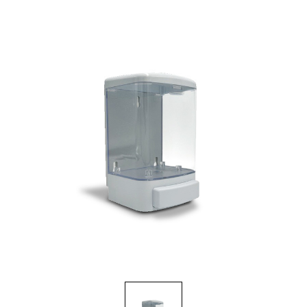
Brosses et manches
Cendriers
Chariots et manutention
Distributrices et supports
Grattoirs, moutons et racloirs pour vitres/planchers
Guenilles et éponges
Hygiène personnelle
Microfibres et linges divers
Poubelles
Seaux, essoreuses
Tampons, porte-tampons et manches
Tapis