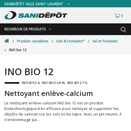
SANIDÉPÔT VILLE SAINT-LAURENT
0
RECHERCHE DE PRODUITS
RETOUR
RETOUR
Produits canadiens
Sels & Fondants*
Sel et fondants
INO bio 12
Accessoires de sécurité
Gants
Accessoires hivernales
Masques chirurgicaux & visières
INO BIO 12
Accessoires pour le lavage de mur
Plexiglas
INO-BI12-4
INO-BI12-LA-N
INO-BI12-TG
Accessoires pour salles de bain
Signalisations
Nettoyant enlève-calcium
Alimentaire
Test de diagnostic
Le nettoyant enlève-calcium INO bio 12 est un produit
Autres accessoires
Thermomètre
biotechnologique très efficace pour nettoyer et supprimer les
dépôts de calcium sur les sols et les tapis. Avec un pH neutre, il
Balais et porte-poussières
Vêtements de sécurité
n’endommage pa...
Bouteilles et vaporisateurs