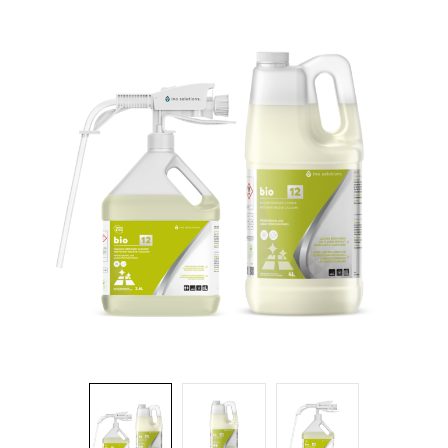
Brosses et manches
Cendriers
Chariots et manutention
Distributrices et supports
Grattoirs, moutons et racloirs pour vitres/planchers
Guenilles et éponges
Hygiène personnelle
Microfibres et linges divers
Poubelles
Seaux, essoreuses
Tampons, porte-tampons et manches
Tapis