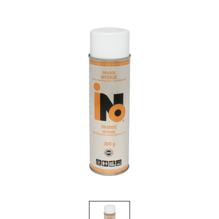
Brosses et manches
Cendriers
Chariots et manutention
Distributrices et supports
Grattoirs, moutons et racloirs pour vitres/planchers
Guenilles et éponges
Hygiène personnelle
Microfibres et linges divers
Poubelles
Seaux, essoreuses
Tampons, porte-tampons et manches
Tapis