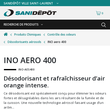
SANIDÉPÔT VILLE SAINT-LAURENT
0
RECHERCHE DE PRODUITS
RETOUR
RETOUR
Produits Chimiques
Contrôle des odeurs
Désodorisants aérosols
INO aero 400
Accessoires de sécurité
Gants
Accessoires hivernales
Masques chirurgicaux & visières
INO AERO 400
Accessoires pour le lavage de mur
Plexiglas
INO-AES400
Accessoires pour salles de bain
Signalisations
Désodorisant et rafraîchisseur d’air
Alimentaire
Test de diagnostic
orange intense.
Autres accessoires
Thermomètre
Ce désodorisant est spécialement conçu pour éliminer les odeurs
Balais et porte-poussières
Vêtements de sécurité
fortes et désagréables dans les airs résultant de la fumée et de
la cuisson. Une nouvelle technologie aérosol faisant usage d’un
Bouteilles et vaporisateurs
arôm...