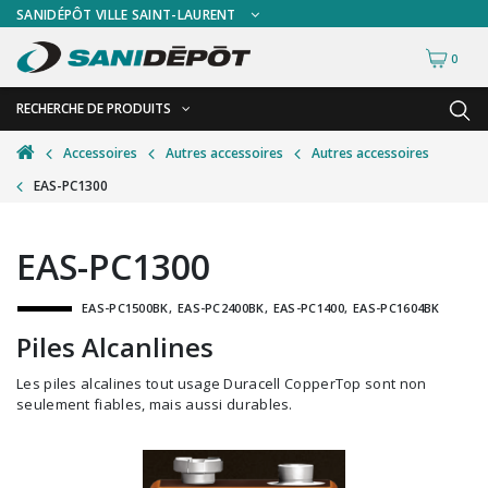
SANIDÉPÔT VILLE SAINT-LAURENT
0
RECHERCHE DE PRODUITS
RETOUR
RETOUR
Accessoires
Autres accessoires
Autres accessoires
EAS-PC1300
Accessoires de sécurité
Gants
Accessoires hivernales
Masques chirurgicaux & visières
EAS-PC1300
Accessoires pour le lavage de mur
Plexiglas
EAS-PC1500BK
EAS-PC2400BK
EAS-PC1400
EAS-PC1604BK
Accessoires pour salles de bain
Signalisations
Piles Alcanlines
Alimentaire
Test de diagnostic
Les piles alcalines tout usage Duracell CopperTop sont non
Autres accessoires
Thermomètre
seulement fiables, mais aussi durables.
Balais et porte-poussières
Vêtements de sécurité
Bouteilles et vaporisateurs