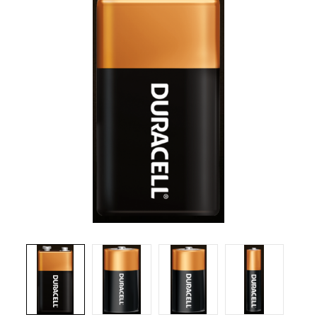
Brosses et manches
Cendriers
Chariots et manutention
Distributrices et supports
Grattoirs, moutons et racloirs pour vitres/planchers
Guenilles et éponges
Hygiène personnelle
Microfibres et linges divers
Poubelles
Seaux, essoreuses
Tampons, porte-tampons et manches
Tapis