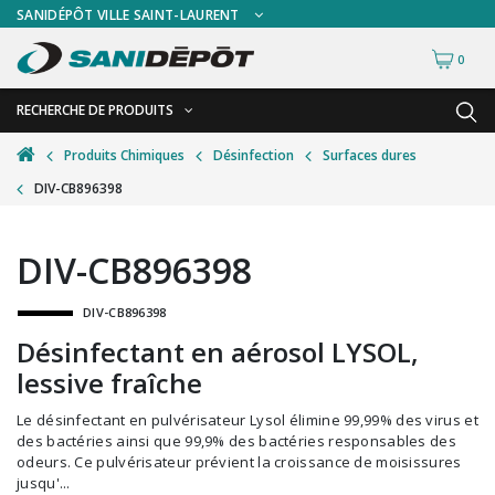
SANIDÉPÔT VILLE SAINT-LAURENT
0
RECHERCHE DE PRODUITS
RETOUR
RETOUR
Produits Chimiques
Désinfection
Surfaces dures
DIV-CB896398
Accessoires de sécurité
Gants
Accessoires hivernales
Masques chirurgicaux & visières
DIV-CB896398
Accessoires pour le lavage de mur
Plexiglas
DIV-CB896398
Accessoires pour salles de bain
Signalisations
Désinfectant en aérosol LYSOL,
Alimentaire
Test de diagnostic
lessive fraîche
Autres accessoires
Thermomètre
Le désinfectant en pulvérisateur Lysol élimine 99,99% des virus et
Balais et porte-poussières
Vêtements de sécurité
des bactéries ainsi que 99,9% des bactéries responsables des
odeurs. Ce pulvérisateur prévient la croissance de moisissures
Bouteilles et vaporisateurs
jusqu'...