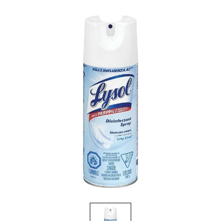
Brosses et manches
Cendriers
Chariots et manutention
Distributrices et supports
Grattoirs, moutons et racloirs pour vitres/planchers
Guenilles et éponges
Hygiène personnelle
Microfibres et linges divers
Poubelles
Seaux, essoreuses
Tampons, porte-tampons et manches
Tapis