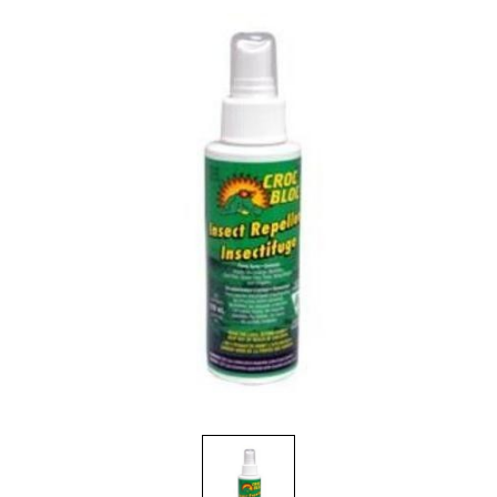
Brosses et manches
Cendriers
Chariots et manutention
Distributrices et supports
Grattoirs, moutons et racloirs pour vitres/planchers
Guenilles et éponges
Hygiène personnelle
Microfibres et linges divers
Poubelles
Seaux, essoreuses
Tampons, porte-tampons et manches
Tapis