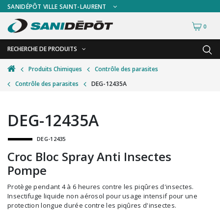
SANIDÉPÔT VILLE SAINT-LAURENT
0
RECHERCHE DE PRODUITS
RETOUR
RETOUR
Produits Chimiques
Contrôle des parasites
Contrôle des parasites
DEG-12435A
Accessoires de sécurité
Gants
Accessoires hivernales
Masques chirurgicaux & visières
DEG-12435A
Accessoires pour le lavage de mur
Plexiglas
DEG-12435
Accessoires pour salles de bain
Signalisations
Croc Bloc Spray Anti Insectes
Alimentaire
Test de diagnostic
Pompe
Autres accessoires
Thermomètre
Protège pendant 4 à 6 heures contre les piqûres d'insectes.
Balais et porte-poussières
Vêtements de sécurité
Insectifuge liquide non aérosol pour usage intensif pour une
protection longue durée contre les piqûres d'insectes.
Bouteilles et vaporisateurs