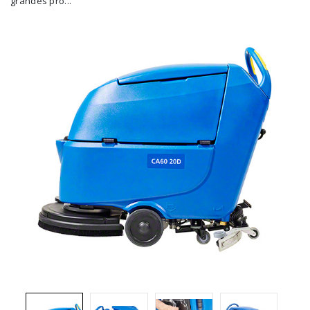
grandes pro...
Brosses et manches
Cendriers
Chariots et manutention
Distributrices et supports
Grattoirs, moutons et racloirs pour vitres/planchers
Guenilles et éponges
Hygiène personnelle
Microfibres et linges divers
Poubelles
Seaux, essoreuses
Tampons, porte-tampons et manches
Tapis