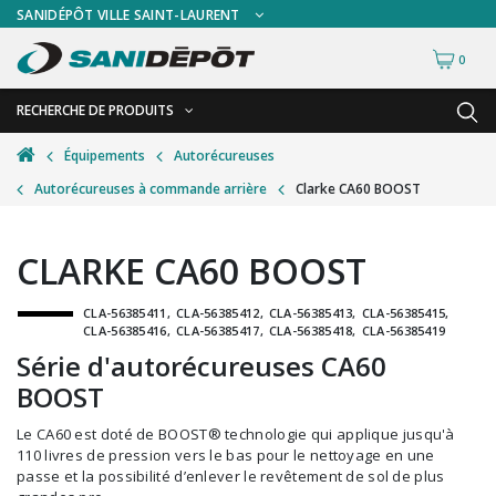
SANIDÉPÔT VILLE SAINT-LAURENT
0
RECHERCHE DE PRODUITS
RETOUR
RETOUR
Équipements
Autorécureuses
Autorécureuses à commande arrière
Clarke CA60 BOOST
Accessoires de sécurité
Gants
Accessoires hivernales
Masques chirurgicaux & visières
CLARKE CA60 BOOST
Accessoires pour le lavage de mur
Plexiglas
CLA-56385411
CLA-56385412
CLA-56385413
CLA-56385415
Accessoires pour salles de bain
Signalisations
CLA-56385416
CLA-56385417
CLA-56385418
CLA-56385419
Alimentaire
Test de diagnostic
Série d'autorécureuses CA60
BOOST
Autres accessoires
Thermomètre
Le CA60 est doté de BOOST® technologie qui applique jusqu'à
Balais et porte-poussières
Vêtements de sécurité
110 livres de pression vers le bas pour le nettoyage en une
passe et la possibilité d’enlever le revêtement de sol de plus
Bouteilles et vaporisateurs