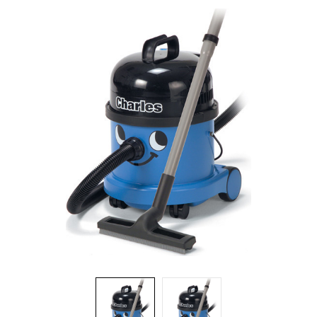
Brosses et manches
Cendriers
Chariots et manutention
Distributrices et supports
Grattoirs, moutons et racloirs pour vitres/planchers
Guenilles et éponges
Hygiène personnelle
Microfibres et linges divers
Poubelles
Seaux, essoreuses
Tampons, porte-tampons et manches
Tapis