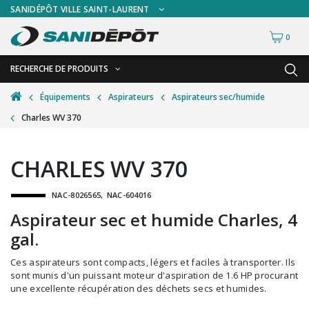
SANIDÉPÔT VILLE SAINT-LAURENT
0
RECHERCHE DE PRODUITS
RETOUR
RETOUR
Équipements
Aspirateurs
Aspirateurs sec/humide
Charles WV 370
Accessoires de sécurité
Gants
Accessoires hivernales
Masques chirurgicaux & visières
CHARLES WV 370
Accessoires pour le lavage de mur
Plexiglas
NAC-8026565
NAC-604016
Accessoires pour salles de bain
Signalisations
Aspirateur sec et humide Charles, 4
Alimentaire
Test de diagnostic
gal.
Autres accessoires
Thermomètre
Ces aspirateurs sont compacts, légers et faciles à transporter. Ils
Balais et porte-poussières
Vêtements de sécurité
sont munis d'un puissant moteur d'aspiration de 1.6 HP procurant
une excellente récupération des déchets secs et humides.
Bouteilles et vaporisateurs