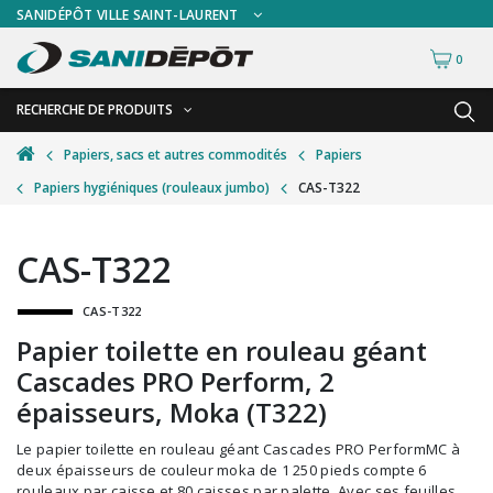
SANIDÉPÔT VILLE SAINT-LAURENT
0
RECHERCHE DE PRODUITS
RETOUR
RETOUR
Papiers, sacs et autres commodités
Papiers
Papiers hygiéniques (rouleaux jumbo)
CAS-T322
Accessoires de sécurité
Gants
Accessoires hivernales
Masques chirurgicaux & visières
CAS-T322
Accessoires pour le lavage de mur
Plexiglas
CAS-T322
Accessoires pour salles de bain
Signalisations
Papier toilette en rouleau géant
Alimentaire
Test de diagnostic
Cascades PRO Perform, 2
Autres accessoires
Thermomètre
épaisseurs, Moka (T322)
Balais et porte-poussières
Vêtements de sécurité
Le papier toilette en rouleau géant Cascades PRO PerformMC à
deux épaisseurs de couleur moka de 1 250 pieds compte 6
Bouteilles et vaporisateurs
rouleaux par caisse et 80 caisses par palette. Avec ses feuilles