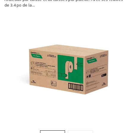
de 3.4 po de la...
Brosses et manches
Cendriers
Chariots et manutention
Distributrices et supports
Grattoirs, moutons et racloirs pour vitres/planchers
Guenilles et éponges
Hygiène personnelle
Microfibres et linges divers
Poubelles
Seaux, essoreuses
Tampons, porte-tampons et manches
Tapis